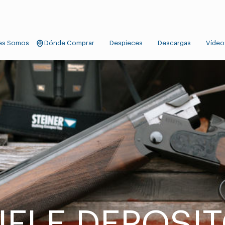
es Somos
Dónde Comprar
Despieces
Descargas
Vídeo
IFLE DEPOSI