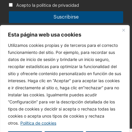
Acepto la política de privacidad
Tu información está segura con nosotros. Puedes leer la
Esta página web usa cookies
política de privacidad.
Utilizamos cookies propias y de terceros para el correcto
Canal de denuncias
funcionamiento del sitio. Por ejemplo, para recordar sus
Código Ético
datos de inicio de sesión y brindarle un inicio seguro,
recopilar estadísticas para optimizar la funcionalidad del
CONTACTO
sitio y ofrecerle contenido personalizado en función de sus
945 364 028
intereses. Haga clic en “Aceptar" para aceptar las cookies
info@bbi.es
e ir directamente al sitio o, haga clic en”rechazar” para no
Síguenos
instalar las cookies. Igualmente puedes acudir
“Configuración” para ver la descripción detallada de los
tipos de cookies y decidir si acepta o rechaza todas las
cookies o acepta unos tipos de cookies y rechaza
otros.
Política de cookies
@ 2023 BERETTA BENELLI IBERICA, S.A. es parte de Beretta
Holding, S.A.