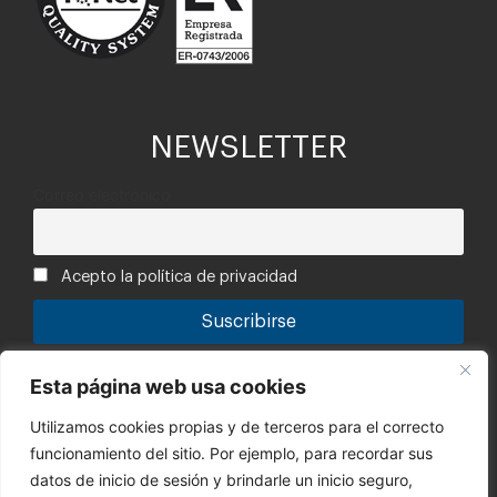
NEWSLETTER
Correo electrónico
Acepto la política de privacidad
Tu información está segura con nosotros. Puedes leer la
Esta página web usa cookies
política de privacidad.
Utilizamos cookies propias y de terceros para el correcto
Canal de denuncias
funcionamiento del sitio. Por ejemplo, para recordar sus
Código Ético
datos de inicio de sesión y brindarle un inicio seguro,