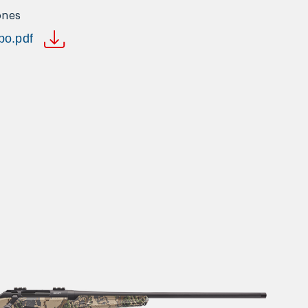
ones
po.pdf