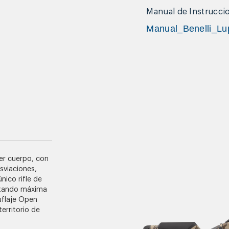
Manual de Instrucci
Manual_Benelli_Lu
er cuerpo, con
sviaciones,
único rifle de
izando máxima
uflaje Open
erritorio de