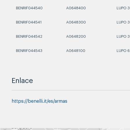
BENRIF044540
A0648400
LUPO 3
BENRIF044541
A0648300
LUPO 
BENRIF044542
A0648200
LUPO 
BENRIF044543
A0648100
LUPO 6
Enlace
https://benelli.it/es/armas