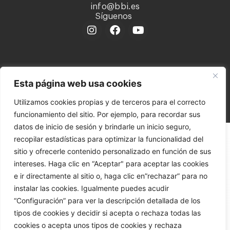
info@bbi.es
Síguenos
@ 2023 BERETTA BENELLI IBERICA, S.A. es parte de Beretta
Esta página web usa cookies
Holding, S.A.
Utilizamos cookies propias y de terceros para el correcto
Política de privacidad
Aviso legal
Política de cookies
funcionamiento del sitio. Por ejemplo, para recordar sus
Política interna del canal del informante
datos de inicio de sesión y brindarle un inicio seguro,
recopilar estadísticas para optimizar la funcionalidad del
sitio y ofrecerle contenido personalizado en función de sus
intereses. Haga clic en “Aceptar" para aceptar las cookies
e ir directamente al sitio o, haga clic en”rechazar” para no
instalar las cookies. Igualmente puedes acudir
“Configuración” para ver la descripción detallada de los
tipos de cookies y decidir si acepta o rechaza todas las
cookies o acepta unos tipos de cookies y rechaza