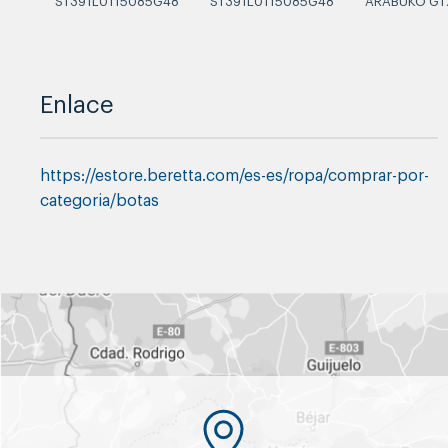
ST391L0115085G48
ST391L0115085G48
ARABUKO GT
Enlace
https://estore.beretta.com/es-es/ropa/comprar-por-
categoria/botas