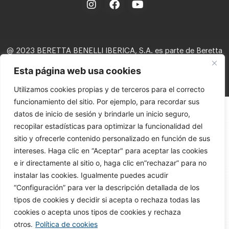
@ 2023 BERETTA BENELLI IBERICA, S.A. es parte de Beretta
Holding, S.A.
Esta página web usa cookies
Política de privacidad
Aviso legal
Política de cookies
Utilizamos cookies propias y de terceros para el correcto
Política interna del canal del informante
funcionamiento del sitio. Por ejemplo, para recordar sus
datos de inicio de sesión y brindarle un inicio seguro,
recopilar estadísticas para optimizar la funcionalidad del
sitio y ofrecerle contenido personalizado en función de sus
intereses. Haga clic en “Aceptar" para aceptar las cookies
e ir directamente al sitio o, haga clic en”rechazar” para no
instalar las cookies. Igualmente puedes acudir
“Configuración” para ver la descripción detallada de los
tipos de cookies y decidir si acepta o rechaza todas las
cookies o acepta unos tipos de cookies y rechaza
otros.
Política de cookies