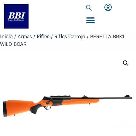
Inicio de Extranet
/
/
/
/ BERETTA BRX1
Inicio
Armas
Rifles
Rifles Cerrojo
WILD BOAR