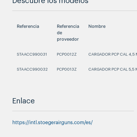
Descubre los modelos
Referencia
Referencia
Nombre
de
proveedor
STAACC990031
PCP0012Z
CARGADOR PCP CAL 4,5 
STAACC990032
PCP0013Z
CARGADOR PCP CAL 5,5 
Enlace
https://intl.stoegerairguns.com/es/