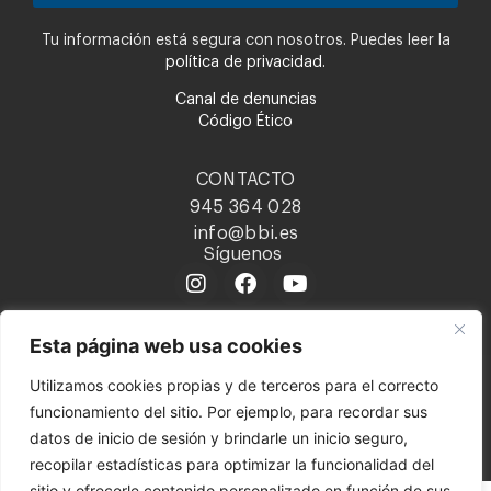
Tu información está segura con nosotros. Puedes leer la
política de privacidad.
Canal de denuncias
Código Ético
CONTACTO
945 364 028
info@bbi.es
Síguenos
Esta página web usa cookies
@ 2023 BERETTA BENELLI IBERICA, S.A. es parte de Beretta
Utilizamos cookies propias y de terceros para el correcto
Holding, S.A.
funcionamiento del sitio. Por ejemplo, para recordar sus
datos de inicio de sesión y brindarle un inicio seguro,
Política de privacidad
Aviso legal
Política de cookies
recopilar estadísticas para optimizar la funcionalidad del
Política interna del canal del informante
sitio y ofrecerle contenido personalizado en función de sus