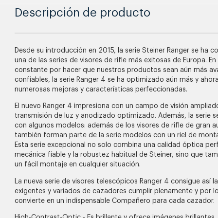
Descripción de producto
Desde su introducción en 2015, la serie Steiner Ranger se ha c
una de las series de visores de rifle más exitosas de Europa. En
constante por hacer que nuestros productos sean aún más a
confiables, la serie Ranger 4 se ha optimizado aún más y ahor
numerosas mejoras y características perfeccionadas.
El nuevo Ranger 4 impresiona con un campo de visión ampliad
transmisión de luz y anodizado optimizado. Además, la serie
con algunos modelos: además de los visores de rifle de gran 
también forman parte de la serie modelos con un riel de monta
Esta serie excepcional no solo combina una calidad óptica per
mecánica fiable y la robustez habitual de Steiner, sino que ta
un fácil montaje en cualquier situación.
La nueva serie de visores telescópicos Ranger 4 consigue así l
exigentes y variados de cazadores cumplir plenamente y por l
convierte en un indispensable Compañero para cada cazador.
High-Contrast-Optic - Es brillante y ofrece imágenes brillantes, 