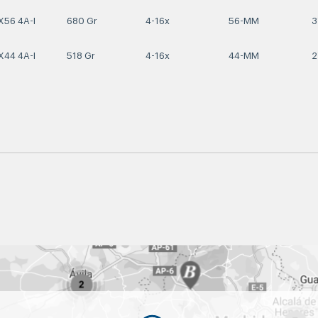
X56 4A-I
680 Gr
4-16x
56-MM
3
X44 4A-I
518 Gr
4-16x
44-MM
2