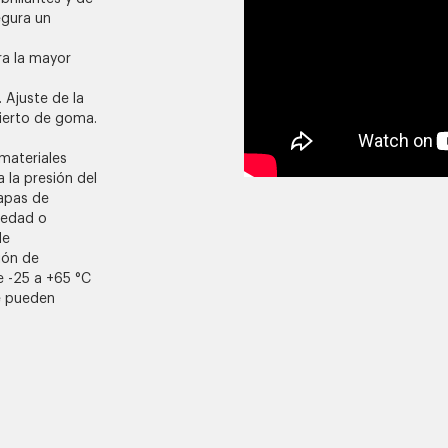
egura un
ra la mayor
 Ajuste de la
bierto de goma.
 materiales
 la presión del
tapas de
iedad o
de
ión de
e -25 a +65 °C
se pueden