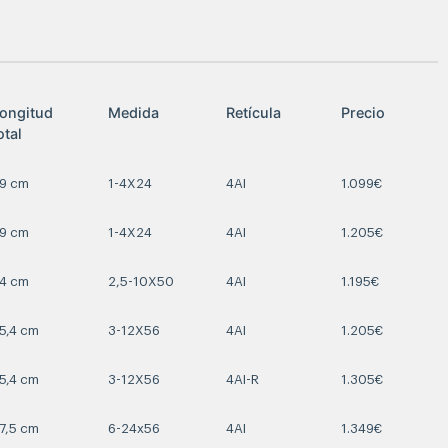
ongitud
Medida
Retícula
Precio
otal
9 cm
1-4X24
4AI
1.099€
9 cm
1-4X24
4AI
1.205€
4 cm
2,5-10X50
4AI
1.195€
5,4 cm
3-12X56
4AI
1.205€
5,4 cm
3-12X56
4AI-R
1.305€
7,5 cm
6-24x56
4AI
1.349€