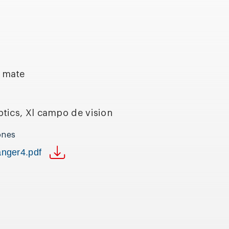
 mate
ptics, Xl campo de vision
ones
anger4.pdf