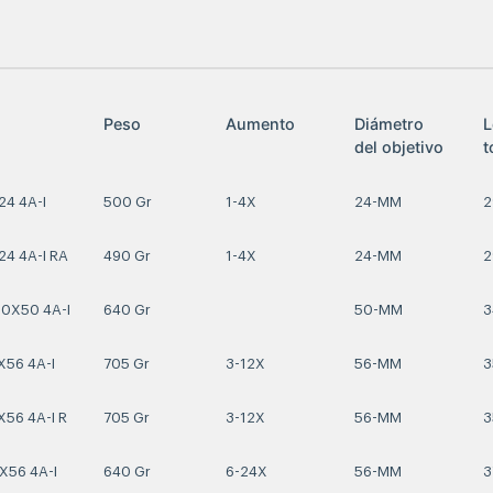
Peso
Aumento
Diámetro
L
del objetivo
t
24 4A-I
500 Gr
1-4X
24-MM
2
24 4A-I RA
490 Gr
1-4X
24-MM
2
10X50 4A-I
640 Gr
50-MM
3
X56 4A-I
705 Gr
3-12X
56-MM
3
56 4A-I R
705 Gr
3-12X
56-MM
3
X56 4A-I
640 Gr
6-24X
56-MM
3