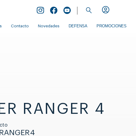
Inicio de Extranet
DEFENSA
PROMOCIONES
s
Contacto
Novedades
ER RANGER 4
cto
_RANGER4