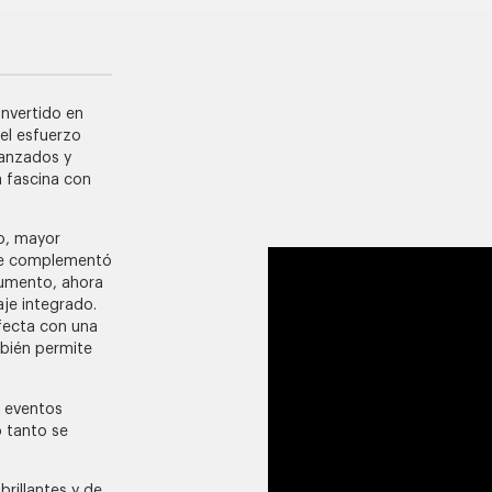
onvertido en
 el esfuerzo
vanzados y
a fascina con
o, mayor
 se complementó
aumento, ahora
je integrado.
fecta con una
mbién permite
a eventos
o tanto se
brillantes y de