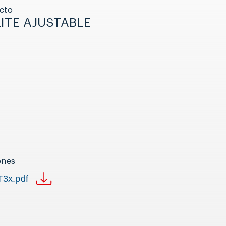
cto
LITE AJUSTABLE
ones
T3x.pdf