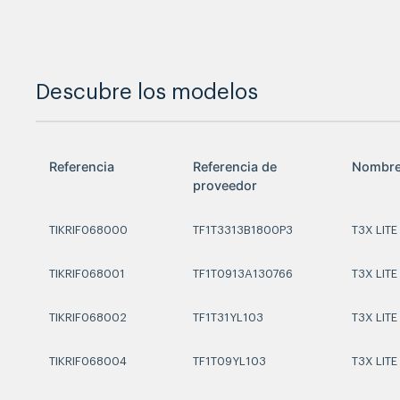
Descubre los modelos
Referencia
Referencia de
Nombr
proveedor
TIKRIF068000
TF1T3313B1800P3
T3X LIT
TIKRIF068001
TF1T0913A130766
T3X LIT
TIKRIF068002
TF1T31YL103
T3X LITE
TIKRIF068004
TF1T09YL103
T3X LIT