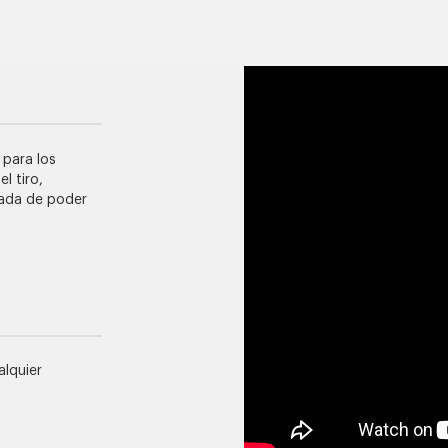
 para los
l tiro,
rada de poder
alquier