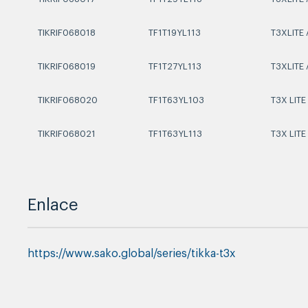
TIKRIF068018
TF1T19YL113
T3XLITE
TIKRIF068019
TF1T27YL113
T3XLITE
TIKRIF068020
TF1T63YL103
T3X LITE
TIKRIF068021
TF1T63YL113
T3X LITE
Enlace
https://www.sako.global/series/tikka-t3x