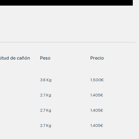
itud de cañón
Peso
Precio
3.6 Kg
1.500€
2.7 Kg
1.405€
2.7 Kg
1.405€
2.7 Kg
1.405€