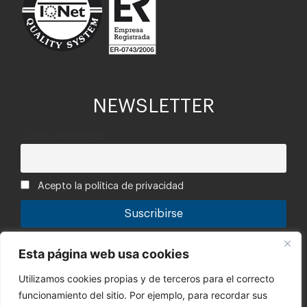
NEWSLETTER
Correo electrónico
Acepto la política de privacidad
Tu información está segura con nosotros. Puedes leer la
Esta página web usa cookies
política de privacidad.
Utilizamos cookies propias y de terceros para el correcto
Canal de denuncias
funcionamiento del sitio. Por ejemplo, para recordar sus
Código Ético