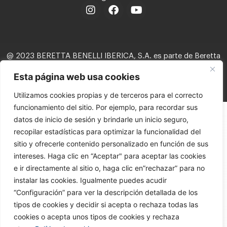
@ 2023 BERETTA BENELLI IBERICA, S.A. es parte de Beretta
Holding, S.A.
Esta página web usa cookies
Política de privacidad
Aviso legal
Política de cookies
Utilizamos cookies propias y de terceros para el correcto
Política interna del canal del informante
funcionamiento del sitio. Por ejemplo, para recordar sus
datos de inicio de sesión y brindarle un inicio seguro,
recopilar estadísticas para optimizar la funcionalidad del
sitio y ofrecerle contenido personalizado en función de sus
intereses. Haga clic en “Aceptar" para aceptar las cookies
e ir directamente al sitio o, haga clic en”rechazar” para no
instalar las cookies. Igualmente puedes acudir
“Configuración” para ver la descripción detallada de los
tipos de cookies y decidir si acepta o rechaza todas las
cookies o acepta unos tipos de cookies y rechaza