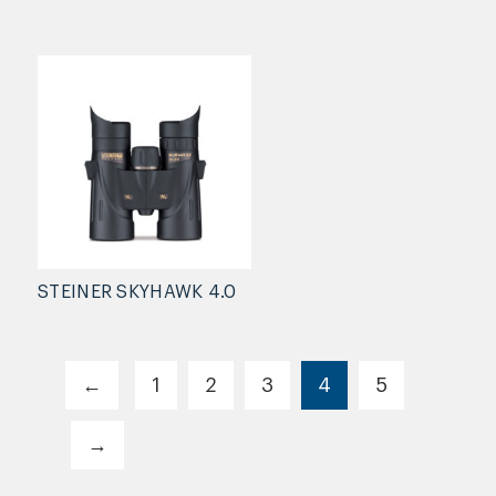
STEINER SKYHAWK 4.0
←
1
2
3
4
5
→