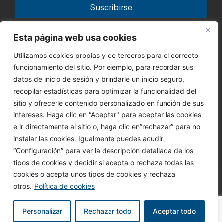
Tu información está segura con nosotros. Puedes leer la
Esta página web usa cookies
política de privacidad.
Utilizamos cookies propias y de terceros para el correcto
Canal de denuncias
funcionamiento del sitio. Por ejemplo, para recordar sus
Código Ético
datos de inicio de sesión y brindarle un inicio seguro,
recopilar estadísticas para optimizar la funcionalidad del
CONTACTO
sitio y ofrecerle contenido personalizado en función de sus
945 364 028
intereses. Haga clic en “Aceptar" para aceptar las cookies
info@bbi.es
e ir directamente al sitio o, haga clic en”rechazar” para no
Síguenos
instalar las cookies. Igualmente puedes acudir
“Configuración” para ver la descripción detallada de los
tipos de cookies y decidir si acepta o rechaza todas las
cookies o acepta unos tipos de cookies y rechaza
otros.
Política de cookies
@ 2023 BERETTA BENELLI IBERICA, S.A. es parte de Beretta
Holding, S.A.
Personalizar
Rechazar todo
Aceptar todo
Política de privacidad
Aviso legal
Política de cookies